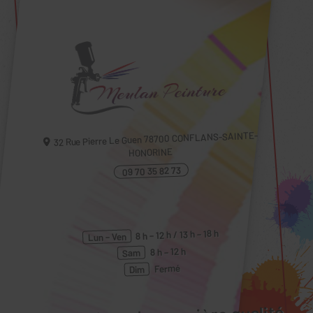
CONFLANS-SAINTE-
78700
32 Rue Pierre Le Guen
HONORINE
09 70 35 82 73
8 h – 12 h / 13 h – 18 h
Lun – Ven
8 h – 12 h
Sam
Fermé
Dim