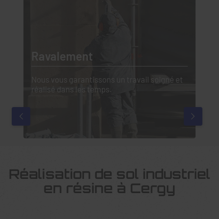
Ravalement
P
Nous vous garantissons un travail soigné et
Le
n
réalisé dans les temps.
da
Réalisation de sol industriel
en résine à Cergy