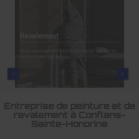
Papier peint
T
t
Les artisans de Meulan Peinture excellent
No
dans la pose de papier peint
se
du
Entreprise de peinture et de
ravalement à Conflans-
Sainte-Honorine