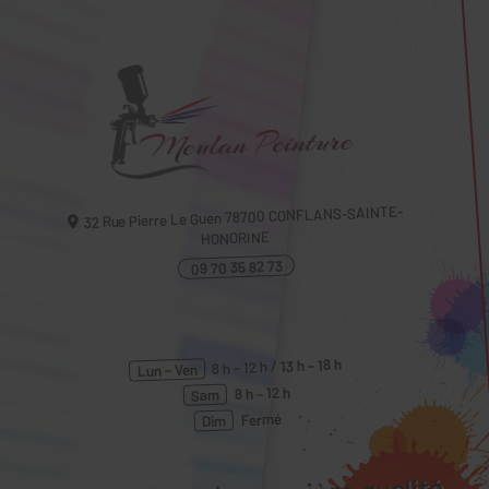
CONFLANS-SAINTE-
78700
32 Rue Pierre Le Guen
HONORINE
09 70 35 82 73
8 h – 12 h / 13 h – 18 h
Lun – Ven
8 h – 12 h
Sam
Fermé
Dim