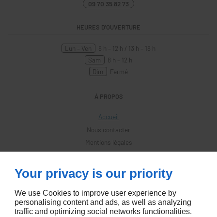
09 70 35 82 73
HEURES D'OUVERTURE
Lun – Ven
8 h – 12 h / 13 h – 18 h
Sam
8 h – 12 h
Dim
Fermé
À PROPOS
Accueil
Nous contacter
Mentions légales
Plan du site
Your privacy is our priority
SUIVEZ-NOUS
We use Cookies to improve user experience by
personalising content and ads, as well as analyzing
traffic and optimizing social networks functionalities.